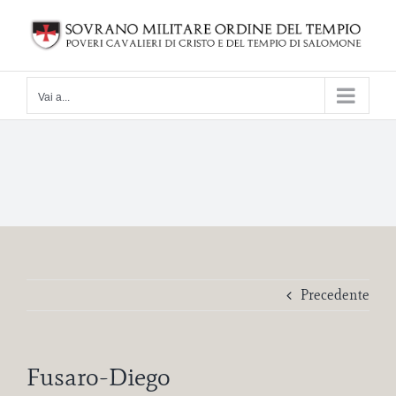
Salta
al
contenuto
Vai a...
Precedente
Fusaro-Diego