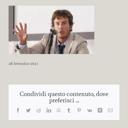
28 Settembre 2021
Condividi questo contenuto, dove
preferisci ...
Facebook
Twitter
Reddit
LinkedIn
WhatsApp
Tumblr
Pinterest
Vk
Xing
Email