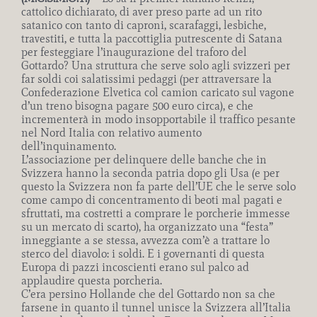
cattolico dichiarato, di aver preso parte ad un rito
satanico con tanto di caproni, scarafaggi, lesbiche,
travestiti, e tutta la paccottiglia putrescente di Satana
per festeggiare l’inaugurazione del traforo del
Gottardo? Una struttura che serve solo agli svizzeri per
far soldi coi salatissimi pedaggi (per attraversare la
Confederazione Elvetica col camion caricato sul vagone
d’un treno bisogna pagare 500 euro circa), e che
incrementerà in modo insopportabile il traffico pesante
nel Nord Italia con relativo aumento
dell’inquinamento.
L’associazione per delinquere delle banche che in
Svizzera hanno la seconda patria dopo gli Usa (e per
questo la Svizzera non fa parte dell’UE che le serve solo
come campo di concentramento di beoti mal pagati e
sfruttati, ma costretti a comprare le porcherie immesse
su un mercato di scarto), ha organizzato una “festa”
inneggiante a se stessa, avvezza com’è a trattare lo
sterco del diavolo: i soldi. E i governanti di questa
Europa di pazzi incoscienti erano sul palco ad
applaudire questa porcheria.
C’era persino Hollande che del Gottardo non sa che
farsene in quanto il tunnel unisce la Svizzera all’Italia