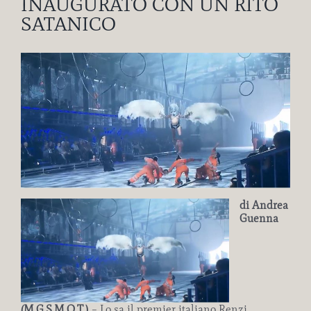
INAUGURATO CON UN RITO
SATANICO
Ingrandisci
immagine
di Andrea
Guenna
(M.G.S.M.O.T.)
– Lo sa il premier italiano Renzi,