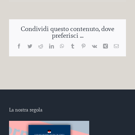
Condividi questo contenuto, dove
preferisci ...
Facebook
Twitter
Reddit
LinkedIn
WhatsApp
Tumblr
Pinterest
Vk
Xing
Email
La nostra regola