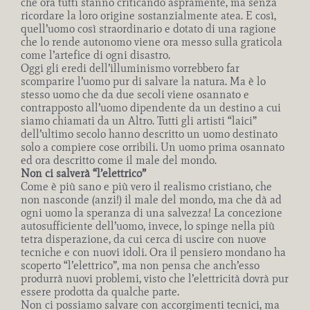
che ora tutti stanno criticando aspramente, ma senza
ricordare la loro origine sostanzialmente atea. E così,
quell’uomo così straordinario e dotato di una ragione
che lo rende autonomo viene ora messo sulla graticola
come l’artefice di ogni disastro.
Oggi gli eredi dell’illuminismo vorrebbero far
scomparire l’uomo pur di salvare la natura. Ma è lo
stesso uomo che da due secoli viene osannato e
contrapposto all’uomo dipendente da un destino a cui
siamo chiamati da un Altro. Tutti gli artisti “laici”
dell’ultimo secolo hanno descritto un uomo destinato
solo a compiere cose orribili. Un uomo prima osannato
ed ora descritto come il male del mondo.
Non ci salverà “l’elettrico”
Come è più sano e più vero il realismo cristiano, che
non nasconde (anzi!) il male del mondo, ma che dà ad
ogni uomo la speranza di una salvezza! La concezione
autosufficiente dell’uomo, invece, lo spinge nella più
tetra disperazione, da cui cerca di uscire con nuove
tecniche e con nuovi idoli. Ora il pensiero mondano ha
scoperto “l’elettrico”, ma non pensa che anch’esso
produrrà nuovi problemi, visto che l’elettricità dovrà pur
essere prodotta da qualche parte.
Non ci possiamo salvare con accorgimenti tecnici, ma