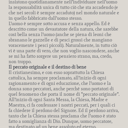
insistono quotidianamente nell’individuare nell’uomo
la responsabilità unica di tutto ciò che sta accadendo (e
che nei secoli è sempre accaduto) nel mondo naturale e
in quello fabbricato dall’uomo stesso.
L’uomo è sempre sotto accusa e senza appello. Ed è
descritto come un devastatore della natura, che sarebbe
così bella senza l’uomo (anche se piena di leoni che
sbranano le gazzelle e di pesci grossi che mangiano
voracemente i pesci piccoli). Naturalmente, in tutto ciò
vi è una parte di vero, che non voglio nascondere, anche
se mi ha fatto sorgere un pensiero strano, ma, credo,
non troppo.
Il peccato originale e il destino di bene
Il cristianesimo, e con esso soprattutto la Chiesa
cattolica, ha sempre proclamato, all’inizio di ogni
ragionamento e di ogni educazione, che l’uomo e la
donna sono peccatori, anche perché sono portatori di
quel fenomeno che porta il nome di “peccato originale”.
All’inizio di ogni Santa Messa, la Chiesa, Madre e
Maestra, ci fa confessare i nostri peccati, per i quali ci
fa chiedere il perdono del Signore. Ed il perdono arriva,
tanto che la Chiesa stessa proclama che l’uomo è stato
fatto a somiglianza di Dio. Dunque, uomo peccatore,
ma destinato ad un bene assoluto ed eterno.