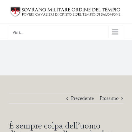
Salta
al
contenuto
Vai a...
Precedente
Prossimo
È sempre colpa dell’uomo