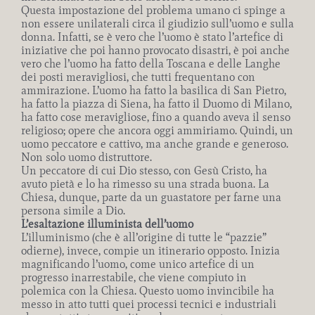
Questa impostazione del problema umano ci spinge a
non essere unilaterali circa il giudizio sull’uomo e sulla
donna. Infatti, se è vero che l’uomo è stato l’artefice di
iniziative che poi hanno provocato disastri, è poi anche
vero che l’uomo ha fatto della Toscana e delle Langhe
dei posti meravigliosi, che tutti frequentano con
ammirazione. L’uomo ha fatto la basilica di San Pietro,
ha fatto la piazza di Siena, ha fatto il Duomo di Milano,
ha fatto cose meravigliose, fino a quando aveva il senso
religioso; opere che ancora oggi ammiriamo. Quindi, un
uomo peccatore e cattivo, ma anche grande e generoso.
Non solo uomo distruttore.
Un peccatore di cui Dio stesso, con Gesù Cristo, ha
avuto pietà e lo ha rimesso su una strada buona. La
Chiesa, dunque, parte da un guastatore per farne una
persona simile a Dio.
L’esaltazione illuminista dell’uomo
L’illuminismo (che è all’origine di tutte le “pazzie”
odierne), invece, compie un itinerario opposto. Inizia
magnificando l’uomo, come unico artefice di un
progresso inarrestabile, che viene compiuto in
polemica con la Chiesa. Questo uomo invincibile ha
messo in atto tutti quei processi tecnici e industriali