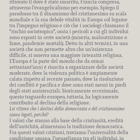
ritrovato lì dove è stato smarrito, Francia compresa,
attraverso l’evangelicalismo per esempio. Spiego il
paradosso tra il dinamismo del cristianesimo su scala
mondiale e la sua debole vitalità in Europa col legame
tra l’impegno religioso e ciò che i sociologi chiamano il
“rischio sociotropico”, ossia i pericoli a cui gli individui
sono esposti in certe società (miseria, malnutrizione o
fame, pandemie mortali). Detto in altri termini, in una
società che non permette altro che un’esistenza
difficile, si osserva una maggiore intensità religiosa.
L’Europa è la parte del mondo che da ormai
settantant’anni è riuscita a organizzare delle società
moderate, dove la violenza politica è ampiamente
calata rispetto al recente passato, dove la risoluzione
dei conflitti è pacifica e dove sono stati messi in piedi
degli stati assistenziali. Storicamente eccezionale,
questo traguardo europeo, tuttavia, ha logicamente
contribuito al declino della religione.
Lei ritiene che i destini della democrazia e del cristianesimo
siano legati, perché?
I valori che stanno alla base della cristianità, eredità
dell’antichità, alimentano la tradizione democratica.
Fra questi valori cristiani, troviamo: l’universalità della
condizione umana, l’uguaglianza tra gli individui, in