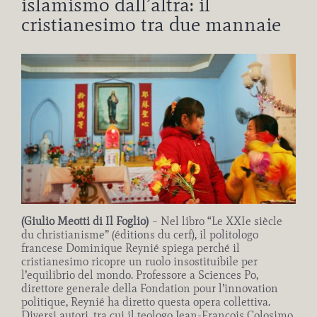
islamismo dall’altra: il
cristianesimo tra due mannaie
Ingrandisci
immagine
(Giulio Meotti di Il Foglio)
– Nel libro “Le XXIe siècle
du christianisme” (éditions du cerf), il politologo
francese Dominique Reynié spiega perché il
cristianesimo ricopre un ruolo insostituibile per
l’equilibrio del mondo. Professore a Sciences Po,
direttore generale della Fondation pour l’innovation
politique, Reynié ha diretto questa opera collettiva.
Diversi autori, tra cui il teologo Jean-François Colosimo,