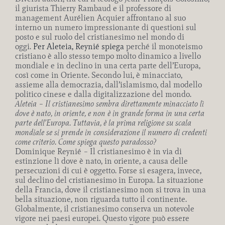
il giurista Thierry Rambaud e il professore di
management Aurélien Acquier affrontano al suo
interno un numero impressionante di questioni sul
posto e sul ruolo del cristianesimo nel mondo di
oggi.
Per Aleteia, Reynié spiega
perché il monoteismo
cristiano è allo stesso tempo molto dinamico a livello
mondiale e in declino in una certa parte dell’Europa,
così come in Oriente. Secondo lui, è minacciato,
assieme alla democrazia, dall’islamismo, dal modello
politico cinese e dalla digitalizzazione del mondo.
Aleteia – Il cristianesimo sembra direttamente minacciato lì
dove è nato, in oriente, e non è in grande forma in una certa
parte dell’Europa. Tuttavia, è la prima religione su scala
mondiale se si prende in considerazione il numero di credenti
come criterio. Come spiega questo paradosso?
Dominique Reynié – Il cristianesimo è in via di
estinzione lì dove è nato, in oriente, a causa delle
persecuzioni di cui è oggetto. Forse si esagera, invece,
sul declino del cristianesimo in Europa. La situazione
della Francia, dove il cristianesimo non si trova in una
bella situazione, non riguarda tutto il continente.
Globalmente, il cristianesimo conserva un notevole
vigore nei paesi europei. Questo vigore può essere