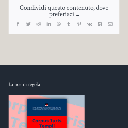
Condividi questo contenuto, dove
preferisci ...
Facebook
Twitter
Reddit
LinkedIn
WhatsApp
Tumblr
Pinterest
Vk
Xing
Email
La nostra regola