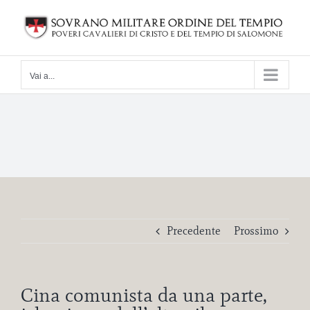
Salta
al
contenuto
Vai a...
Precedente
Prossimo
Cina comunista da una parte,