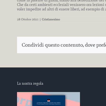
come la patente di guida, siamo alla benedizione del d
Che da certi ambienti ecclesiali venissero ora lezio
voler impedire ad altri di essere liberi, ad esempio d
28 Ottobre 2021
|
Cristianesimo
Condividi questo contenuto, dove prefer
La nostra regola