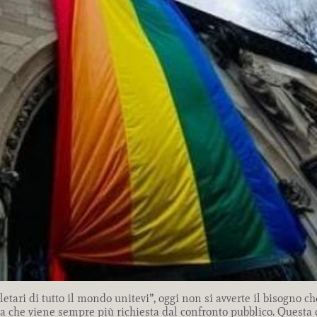
etari di tutto il mondo unitevi”, oggi non si avverte il bisogno c
ia che viene sempre più richiesta dal confronto pubblico. Questa c