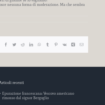
eri di guidare se lo vogliamo?
conosce nessuna forma di moderazione. Ma che sembra
Facebook
Twitter
Reddit
LinkedIn
WhatsApp
Tumblr
Pinterest
Vk
Xing
Email
Articoli recenti
Epurazione francescana: Vescovo americano
rimosso dal signor Bergoglio