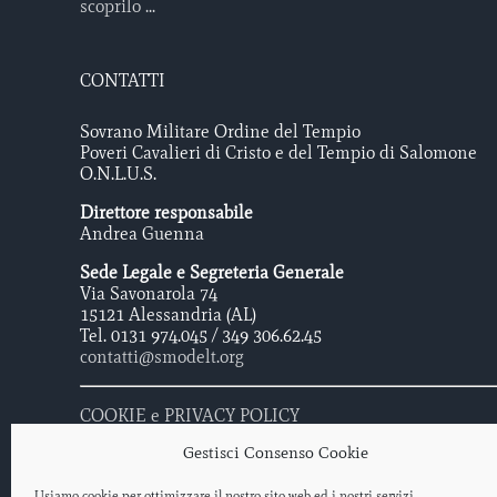
scoprilo ...
CONTATTI
Sovrano Militare Ordine del Tempio
Poveri Cavalieri di Cristo e del Tempio di Salomone
O.N.L.U.S.
Direttore responsabile
Andrea Guenna
Sede Legale e Segreteria Generale
Via Savonarola 74
15121 Alessandria (AL)
Tel. 0131 974.045 / 349 306.62.45
contatti@smodelt.org
COOKIE e PRIVACY POLICY
Gestisci Consenso Cookie
Usiamo cookie per ottimizzare il nostro sito web ed i nostri servizi.