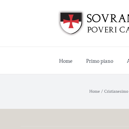
Salta
al
contenuto
Home
Primo piano
Home
/
Cristianesimo