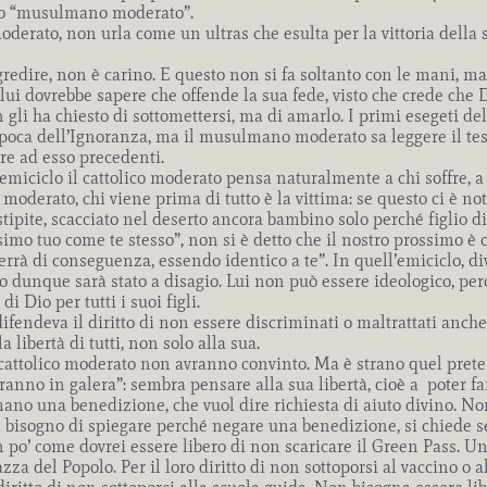
uto “musulmano moderato”.
rato, non urla come un ultras che esulta per la vittoria della su
ggredire, non è carino. E questo non si fa soltanto con le mani, m
 lui dovrebbe sapere che offende la sua fede, visto che crede ch
 gli ha chiesto di sottomettersi, ma di amarlo. I primi esegeti 
epoca dell’Ignoranza, ma il musulmano moderato sa leggere il test
ure ad esso precedenti.
emiciclo il cattolico moderato pensa naturalmente a chi soffre, a
erato, chi viene prima di tutto è la vittima: se questo ci è no
tipite, scacciato nel deserto ancora bambino solo perché figlio d
simo tuo come te stesso”, non si è detto che il nostro prossimo è 
verrà di conseguenza, essendo identico a te”. In quell’emiciclo, 
rato dunque sarà stato a disagio. Lui non può essere ideologico,
 Dio per tutti i suoi figli.
difendeva il diritto di non essere discriminati o maltrattati anche
 libertà di tutti, non solo alla sua.
 cattolico moderato non avranno convinto. Ma è strano quel prete 
no in galera”: sembra pensare alla sua libertà, cioè a
poter fa
ano una benedizione, che vuol dire richiesta di aiuto divino. N
bisogno di spiegare perché negare una benedizione, si chiede se s
n po’ come dovrei essere libero di non scaricare il Green Pass. Un
za del Popolo. Per il loro diritto di non sottoporsi al vaccino o 