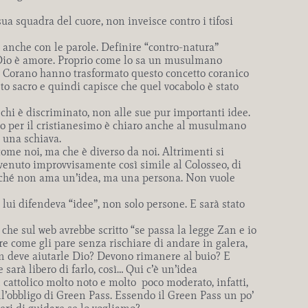
a squadra del cuore, non inveisce contro i tifosi
a anche con le parole. Definire “contro-natura”
e Dio è amore. Proprio come lo sa un musulmano
del Corano hanno trasformato questo concetto coranico
o sacro e quindi capisce che quel vocabolo è stato
 chi è discriminato, non alle sue pur importanti idee.
to per il cristianesimo è chiaro anche al musulmano
i una schiava.
come noi, ma che è diverso da noi. Altrimenti si
divenuto improvvisamente così simile al Colosseo, di
 perché non ama un’idea, ma una persona. Non vuole
 lui difendeva “idee”, non solo persone. E sarà stato
che sul web avrebbe scritto “se passa la legge Zan e io
re come gli pare senza rischiare di andare in galera,
on deve aiutarle Dio? Devono rimanere al buio? E
arà libero di farlo, così… Qui c’è un’idea
 cattolico molto noto e molto
poco moderato, infatti,
all’obbligo di Green Pass. Essendo il Green Pass un po’