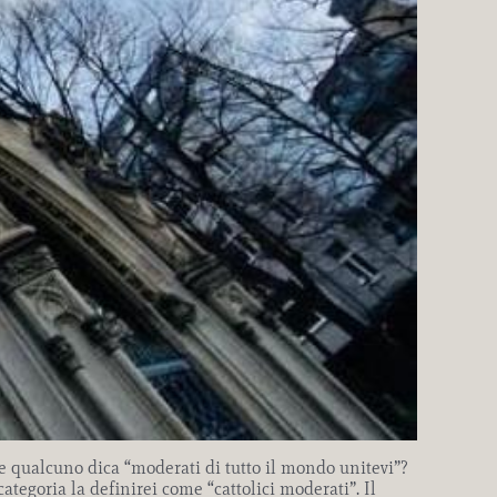
he qualcuno dica “moderati di tutto il mondo unitevi”?
ategoria la definirei come “cattolici moderati”. Il