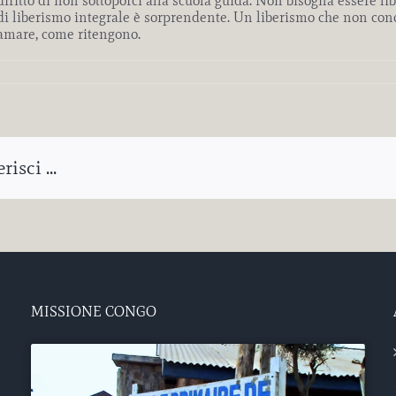
iritto di non sottoporci alla scuola guida. Non bisogna essere lib
ni di liberismo integrale è sorprendente. Un liberismo che non 
i amare, come ritengono.
isci ...
MISSIONE CONGO