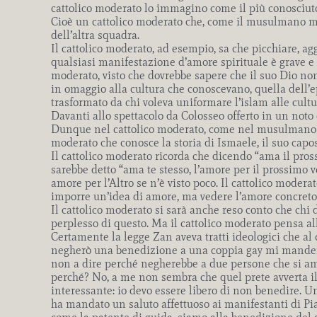
cattolico moderato lo immagino come il più conosci
Cioè un cattolico moderato che, come il musulmano mode
dell’altra squadra.
Il cattolico moderato, ad esempio, sa che picchiare, a
qualsiasi manifestazione d’amore spirituale è grave e
moderato, visto che dovrebbe sapere che il suo Dio non
in omaggio alla cultura che conoscevano, quella dell’
trasformato da chi voleva uniformare l’islam alle cult
Davanti allo spettacolo da Colosseo offerto in un noto 
Dunque nel cattolico moderato, come nel musulmano mod
moderato che conosce la storia di Ismaele, il suo capos
Il cattolico moderato ricorda che dicendo “ama il pros
sarebbe detto “ama te stesso, l’amore per il prossimo 
amore per l’Altro se n’è visto poco. Il cattolico mode
imporre un’idea di amore, ma vedere l’amore concreto di
Il cattolico moderato si sarà anche reso conto che chi 
perplesso di questo. Ma il cattolico moderato pensa alla
Certamente la legge Zan aveva tratti ideologici che al
negherò una benedizione a una coppia gay mi manderan
non a dire perché negherebbe a due persone che si am
perché? No, a me non sembra che quel prete avverta il 
interessante: io devo essere libero di non benedire. U
ha mandato un saluto affettuoso ai manifestanti di Piaz