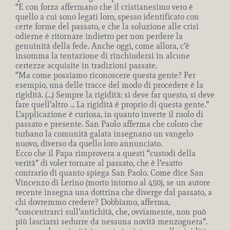
“E con forza affermano che il cristianesimo vero è
quello a cui sono legati loro, spesso identificato con
certe forme del passato, e che la soluzione alle crisi
odierne è ritornare indietro per non perdere la
genuinità della fede. Anche oggi, come allora, c’è
insomma la tentazione di rinchiudersi in alcune
certezze acquisite in tradizioni passate.
“Ma come possiamo riconoscere questa gente? Per
esempio, una delle tracce del modo di procedere è la
rigidità. (…) Sempre la rigidità: si deve far questo, si deve
fare quell’altro … La rigidità è proprio di questa gente.”
L’applicazione è curiosa, in quanto inverte il ruolo di
passato e presente. San Paolo afferma che coloro che
turbano la comunità galata insegnano un vangelo
nuovo, diverso da quello loro annunciato.
Ecco che il Papa rimprovera a questi “custodi della
verità” di voler tornare al passato, che è l’esatto
contrario di quanto spiega San Paolo. Come dice San
Vincenzo di Lerino (morto intorno al 450), se un autore
recente insegna una dottrina che diverge dal passato, a
chi dovremmo credere? Dobbiamo, afferma,
“concentrarci sull’antichità, che, ovviamente, non può
più lasciarsi sedurre da nessuna novità menzognera”.