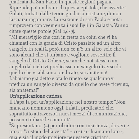
praticata da San Paolo in queste regioni pagane.
Riprende poi un brano di questa epistola, che avverte i
Galati, turbati dalle teorie giudaico-cristiane, di non
lasciarsi ingannare. La reazione di san Paolo è nota:
rimprovera con veemenza i suoi figli in Galazia. Vanno
citate queste parole (Gal 1,6-9):
“Mi meraviglio che così in fretta da colui che vi ha
chiamati con la grazia di Cristo passiate ad un altro
vangelo. In realtà, però, non ce n’è un altro; solo che vi
sono alcuni che vi turbano e vogliono sovvertire il
vangelo di Cristo. Orbene, se anche noi stessi o un
angelo dal cielo vi predicasse un vangelo diverso da
quello che vi abbiamo predicato, sia anàtema!
L’abbiamo già detto e ora lo ripeto: se qualcuno vi
predica un vangelo diverso da quello che avete ricevuto,
sia anàtema!”
Un’applicazione curiosa
Il Papa fa poi un’applicazione nel nostro tempo: “Non
mancano nemmeno oggi, infatti, predicatori che,
soprattutto attraverso i nuovi mezzi di comunicazione,
possono turbare le comunità.
“Si presentano (…) per ribadire con insistenza, da veri e
propri “custodi della verità” – così si chiamano loro -,
quale sia il modo migliore per essere cristiani.