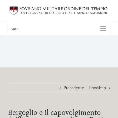
Salta
al
contenuto
Vai a...
Precedente
Prossimo
Bergoglio e il capovolgimento