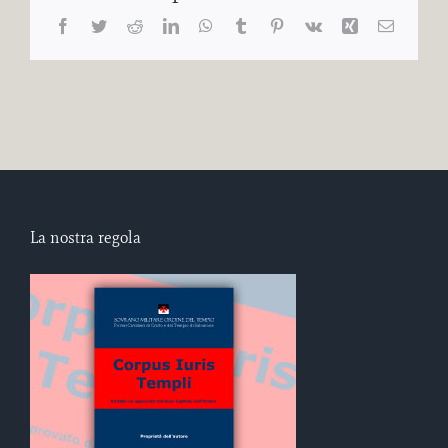
Facebook
Twitter
Reddit
LinkedIn
WhatsApp
Tumblr
Pinterest
Vk
Xing
Email
La nostra regola