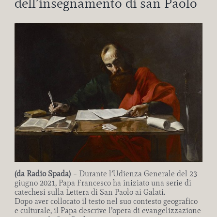
dell’insegnamento di san Paolo
Ingrandisci
immagine
(da Radio Spada)
– Durante l’Udienza Generale del 23
giugno 2021, Papa Francesco ha iniziato una serie di
catechesi sulla Lettera di San Paolo ai Galati.
Dopo aver collocato il testo nel suo contesto geografico
e culturale, il Papa descrive l’opera di evangelizzazione