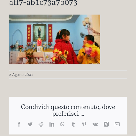
aff7-ab1c73a7b073
2 Agosto 2021
Condividi questo contenuto, dove
preferisci ...
Facebook
Twitter
Reddit
LinkedIn
WhatsApp
Tumblr
Pinterest
Vk
Xing
Email