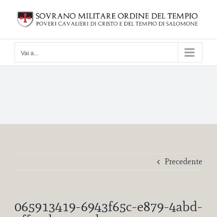
Salta
al
contenuto
Vai a...
Precedente
065913419-6943f65c-e879-4abd-