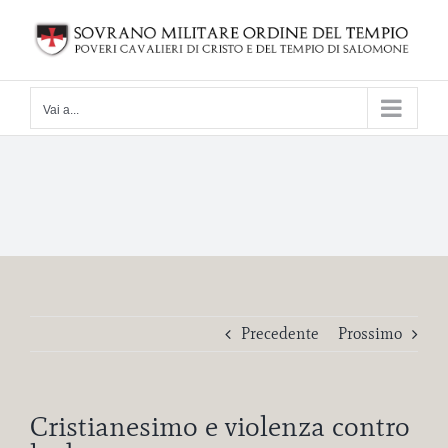
Salta
al
contenuto
Vai a...
Precedente
Prossimo
Cristianesimo e violenza contro