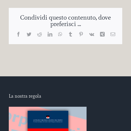
Condividi questo contenuto, dove
preferisci ...
Facebook
Twitter
Reddit
LinkedIn
WhatsApp
Tumblr
Pinterest
Vk
Xing
Email
La nostra regola