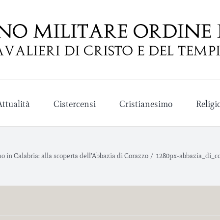
Attualità
Cistercensi
Cristianesimo
Religi
o in Calabria: alla scoperta dell’Abbazia di Corazzo
/
1280px-abbazia_di_co