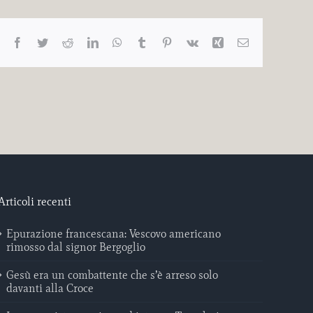
Facebook
Twitter
Reddit
LinkedIn
WhatsApp
Tumblr
Pinterest
Vk
Xing
Email
Articoli recenti
Epurazione francescana: Vescovo americano
rimosso dal signor Bergoglio
Gesù era un combattente che s’è arreso solo
davanti alla Croce