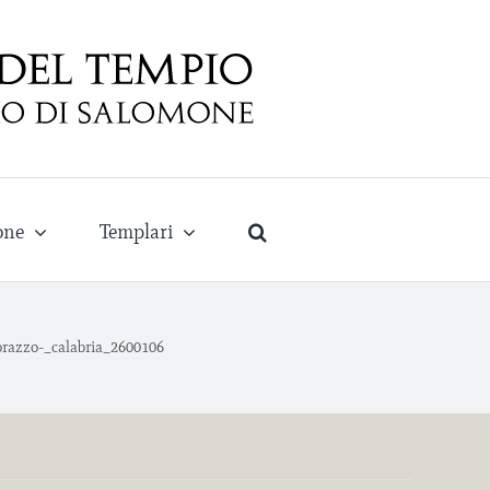
one
Templari
razzo-_calabria_2600106