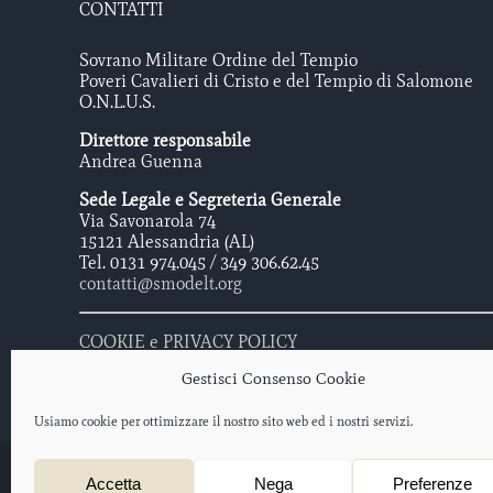
CONTATTI
Sovrano Militare Ordine del Tempio
Poveri Cavalieri di Cristo e del Tempio di Salomone
O.N.L.U.S.
Direttore responsabile
Andrea Guenna
Sede Legale e Segreteria Generale
Via Savonarola 74
15121 Alessandria (AL)
Tel. 0131 974.045 / 349 306.62.45
contatti@smodelt.org
COOKIE e PRIVACY POLICY
Gestisci Consenso Cookie
Usiamo cookie per ottimizzare il nostro sito web ed i nostri servizi.
Sovrano Militare Ordine Del Tempio - Poveri Cavalieri di Cristo e 
Accetta
Nega
Preferenze