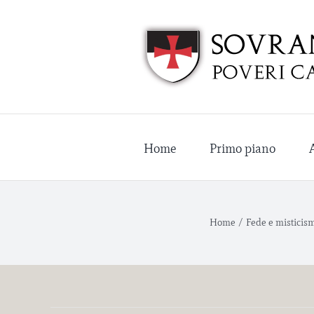
Salta
al
contenuto
Home
Primo piano
Home
/
Fede e misticism