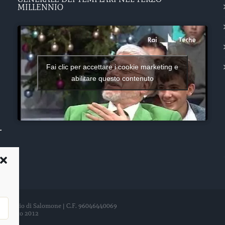
MILLENNIO
Fai clic per accettare i cookie marketing e
abilitare questo contenuto
del Tempio di Salomone | C.F. 96046440069
21 agosto 2012