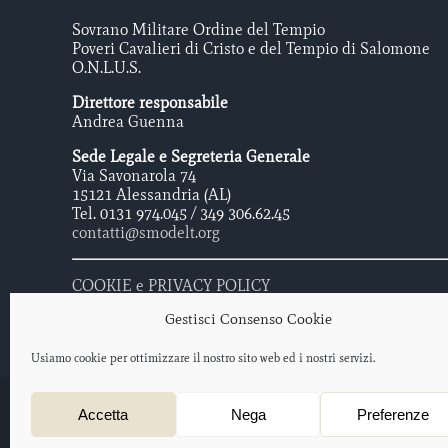
Sovrano Militare Ordine del Tempio
Poveri Cavalieri di Cristo e del Tempio di Salomone
O.N.L.U.S.
Direttore responsabile
Andrea Guenna
Sede Legale e Segreteria Generale
Via Savonarola 74
15121 Alessandria (AL)
Tel. 0131 974.045 / 349 306.62.45
contatti@smodelt.org
COOKIE e PRIVACY POLICY
Gestisci Consenso Cookie
Usiamo cookie per ottimizzare il nostro sito web ed i nostri servizi.
Sovrano Militare Ordine Del Tempio - Poveri Cavalieri di Cristo e 
Accetta
Nega
Preferenze
Protocollo iscrizione O.N.L.U.S. 2012/047477 – data di iscrizione: 
Progetto web a cura di
salotto creativo