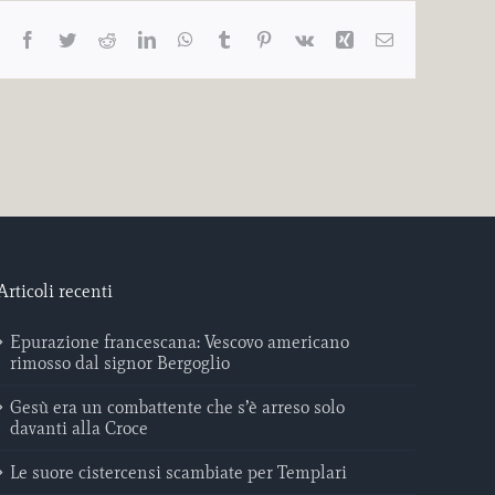
Facebook
Twitter
Reddit
LinkedIn
WhatsApp
Tumblr
Pinterest
Vk
Xing
Email
Articoli recenti
Epurazione francescana: Vescovo americano
rimosso dal signor Bergoglio
Gesù era un combattente che s’è arreso solo
davanti alla Croce
Le suore cistercensi scambiate per Templari