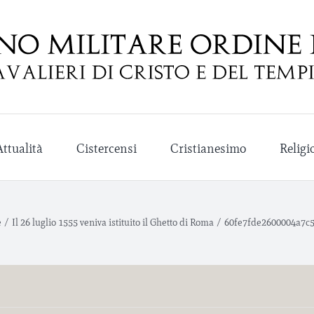
Attualità
Cistercensi
Cristianesimo
Religi
e
/
Il 26 luglio 1555 veniva istituito il Ghetto di Roma
/
60fe7fde2600004a7c