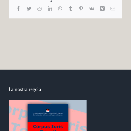
Facebook
Twitter
Reddit
LinkedIn
WhatsApp
Tumblr
Pinterest
Vk
Xing
Email
La nostra regola