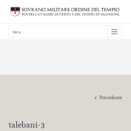
Salta
al
contenuto
Vai a...
Precedente
talebani-3