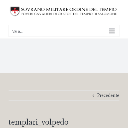
Salta
al
contenuto
Vai a...
Precedente
templari_volpedo