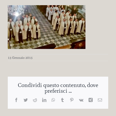
13 Gennaio 2015
Condividi questo contenuto, dove
preferisci ...
Facebook
Twitter
Reddit
LinkedIn
WhatsApp
Tumblr
Pinterest
Vk
Xing
Email