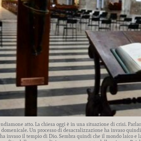
diamone atto. La chiesa oggi è in una situazione di crisi. Parlan
 domenicale. Un processo di desacralizzazione ha invaso quindi l
a invaso il tempio di Dio. Sembra quindi che il mondo laico e lai