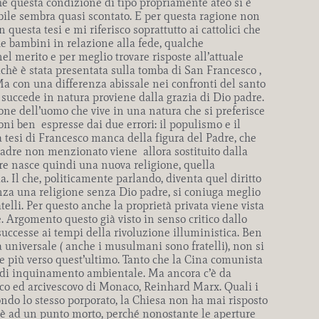
hé questa condizione di tipo propriamente ateo si è
ile sembra quasi scontato. E per questa ragione non
uesta tesi e mi riferisco soprattutto ai cattolici che
he bambini in relazione alla fede, qualche
el merito e per meglio trovare risposte all’attuale
oichè è stata presentata sulla tomba di San Francesco ,
Ma con una differenza abissale nei confronti del santo
 succede in natura proviene dalla grazia di Dio padre.
one dell’uomo che vive in una natura che si preferisce
ni ben espresse dai due errori: il populismo e il
la tesi di Francesco manca della figura del Padre, che
adre non menzionato viene allora sostituito dalla
dre nasce quindi una nuova religione, quella
. Il che, politicamente parlando, diventa quel diritto
nza una religione senza Dio padre, si coniuga meglio
telli. Per questo anche la proprietà privata viene vista
. Argomento questo già visto in senso critico dallo
 successe ai tempi della rivoluzione illuministica. Ben
a universale ( anche i musulmani sono fratelli), non si
re più verso quest’ultimo. Tanto che la Cina comunista
e di inquinamento ambientale. Ma ancora c’è da
esco ed arcivescovo di Monaco, Reinhard Marx. Quali i
econdo lo stesso porporato, la Chiesa non ha mai risposto
 è ad un punto morto, perché nonostante le aperture