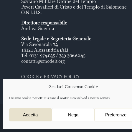
Sovrano Militare Ordine del Tempio
Poveri Cavalieri di Cristo e del Tempio di Salomone
O.N.L.U.S.
Direttore responsabile
Andrea Guenna
Sede Legale e Segreteria Generale
Via Savonarola 74
15121 Alessandria (AL)
Tel. 0131 974.045 / 349 306.62.45
contatti@smodelt.org
COOKIE e PRIVACY POLICY
Gestisci Consenso Cookie
Usiamo cookie per ottimizzare il nostro sito web ed i nostri servizi.
Sovrano Militare Ordine Del Tempio - Poveri Cavalieri di Cristo e 
Accetta
Nega
Preferenze
Protocollo iscrizione O.N.L.U.S. 2012/047477 – data di iscrizione: 
Progetto web a cura di
salotto creativo