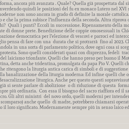
riforma, ancora più avanzata . Quale? Quella già prospettata dal
rinverdendo quindi le posizioni del fu ex monaco Lutero nel XVI 
 moderne non sono ancora in grado di definire la morale cattolica.
 e che la prima subisce l’influenza della seconda. Altra riprova c
chi? Quali i punti? Eccoli in successione. Ripensamento della mo
te di donne prete. Benedizione delle coppie omosessuali in Chies
azione democratica per l’elezione di vescovi e parroci ed interc
 pensa di fare con una durata che si protrarrà fino al 2023. Che
dola in una sorta di parlamento politico, dove ogni cosa si sceglie
protesta. Sono quelli considerati quasi con disprezzo, fedeli trad
o del laicismo trionfante. Quelli che hanno preso per buono il Mo
 latina, detta anche tridentina, promulgata da papa Pio V. Quelli 
a che ritengono la liturgia antica carica di simboli e di suggestio
alla banalizzazione della liturgia moderna: Ed infine quelli che 
esacralizzazione liturgica. Anche per questo questi sopravvissuti
già si sente parlare di abolizione o di riduzione di questa forma 
pre più ordinaria. Con essa il bisogno del sacro riaffiora ed il s
sacro. Gli altri ministri del novo ordo, quelli moderni per inten
i scomparso) anche quello di madre, potrebbero chiamarsi operator
no il loro significato. Modernamente sempre più in senso laico ed