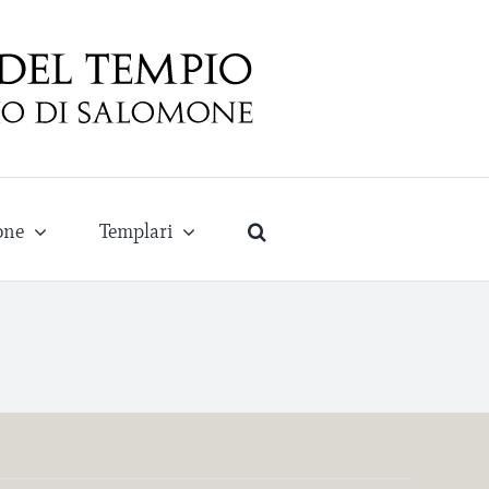
one
Templari