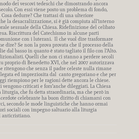
 sinodo dei vescovi tedeschi che dimostrando ancora
secolo. Con essi viene posto un problema di fondo,
 Cosa dedurre? Che trattasi di una ulteriore
he la desacralizzazione, si è già compiuta all’interno
rale sessuale della Chiesa. Ridefinizione del celibato
a. Riscrittura del Catechismo in alcune parti
omunione con i luterani. Il che vuol dire trasformare
 dire? Se non la prova provata che il processo della
 dal basso in quanto è stato tagliato il filo con l’Alto.
izionalisti. Quelli che non ci stanno a perdere secoli
tu proprio di Benedetto XVI, che nel 2007 autorizzava
che ritengono che senza il padre celeste nulla rimane
ne legata ed impreziosita dal canto gregoriano e che per
oggi riempiono per le ragioni dette ancora le chiese.
 vengono criticati e fors’anche dileggiati. La Chiesa
liturgia, che fu detta straordinaria, ma che però in
acerdote celebrante ha buon diritto di chiamarsi con
derci, secondo le mode linguistiche che hanno ormai
i sociali con impegno saltuario alla liturgia
 anticristiano.