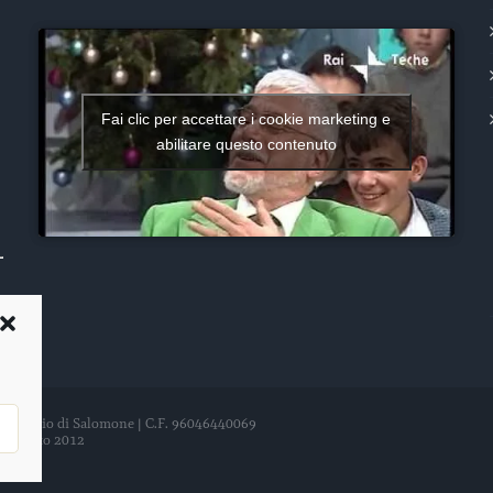
Fai clic per accettare i cookie marketing e
abilitare questo contenuto
del Tempio di Salomone | C.F. 96046440069
21 agosto 2012