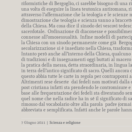
riformistiche di Bergoglio, ci sarebbe bisogno di una 
una volta di eseguire la linea teutonica antiromana, 
attraverso l’affermazione che la teologia e le scienze
dimostrazione che teologia e scienza vanno a braccetto
della Chiesa. Ma cosa dice il sinodo dei vescovi tedes
sacerdotale. Ordinazione di diaconesse e possibilmen
connesse all’omosessualità. Infine modelli di partecip
la Chiesa con un sinodo permanente come già Bergoglio
secolarizzazione si è insediato nella Chiesa, trasforman
Intanto però anche all’interno della Chiesa, qualcuno 
di tradizioni e di insegnamenti oggi buttati al macer
la pratica della messa, detta straordinaria, in lingua
in terra dell’antico significato di sacro. Quelli ancor
questo abbia tutte le carte in regola per contrapporsi 
Altrimenti rese deserte dai fedeli non motivati dalla d
post cristiana infatti sta prendendo le contromisure e 
base alle frequentazione dei fedeli sta diventando sem
quel nome che nella radice ha in sé il significato di 
rimosso dal vocabolario oltre alla parola padre (orma
abbreviata e semplificata. Infatti anche le parole han
7 Giugno 2021
|
Scienza e religione