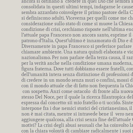
ancora si ostinano a credere in quel Dio che sembra s
consolidata in questi ultimi tempi, indagarne le cau
sembra azzardato coinvolgere il primo pastore della Ch
si definiscono adulti. Viceversa per quelli come me ch
considerazione sullo stato di come si muove la Chiesa, 
condizione di crisi, cerchiamo risposte nell’ultima enc
l’attuale papa Francesco non ancora santo, esprime il
patrono d’Italia. Quest’ultimo è innamorato di Dio e d
Diversamente in papa Francesco si preferisce parlare d
chiamare ambiente. Una natura quindi elaborata e viole
nazionalismo. Per non parlare della terza causa, il raz
per la verità anche nella condizione umana moderna, 
figura fraterna. Dove tutti dobbiamo essere fratelli,
dell’umanità intera senza distinzione di professioni di
di credere in un mondo senza muri o confini, mossi d
con il mondo attuale che di fatto non frequenta la Chies
con sospetto. Anzi come ostacolo di fronte alla nuova 
stesso Del Noce, per il quale la ricerca filantropica de
espressa dal concetto: sii mio fratello o ti uccido. Si
interpone fra i due nemici storici del cristianesimo, 
non è mai citata, mentre si intravede bene il vero ne
aggiungere qualcosa, alla crisi senza fine dell’attual
motivi? La crisi degli abusi sessuali che ha coinvolto l
con la chiara volontà di cambiare radicalmente i suoi