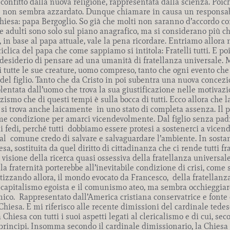
confitto dalla nuova religione, rappresentata dalla scienza. Poic
se non sembra azzardato. Dunque chiamare in causa un responsab
iesa: papa Bergoglio. So già che molti non saranno d’accordo con q
e adulti sono solo sul piano anagrafico, ma si considerano più c
in base al papa attuale, vale la pena ricordare. Entriamo allora n
iclica del papa che come sappiamo si intitola: Fratelli tutti. E p
 desiderio di pensare ad una umanità di fratellanza universale. 
i tutte le sue creature, uomo compreso, tanto che ogni evento che
el figlio. Tanto che da Cristo in poi subentra una nuova concezi
ntata dall’uomo che trova la sua giustificazione nelle motivazio
zismo che di questi tempi è sulla bocca di tutti. Ecco allora che 
si trova anche laicamente in uno stato di completa assenza. Il p
 come condizione per amarci vicendevolmente. Dal figlio senza pa
 fedi, perché tutti dobbiamo essere protesi a sostenerci a vicenda
al comune credo di salvare e salvaguardare l’ambiente. In sosta
a, sostituita da quel diritto di cittadinanza che ci rende tutti fra
visione della ricerca quasi ossessiva della fratellanza universale
lla fraternità porterebbe all’inevitabile condizione di crisi, come
ntetizzando allora, il mondo evocato da Francesco, della fratellanz
il capitalismo egoista e il comunismo ateo, ma sembra occhieggia
mico. Rappresentato dall’America cristiana conservatrice e font
e Chiesa. E mi riferisco alle recente dimissioni del cardinale ted
a Chiesa con tutti i suoi aspetti legati al clericalismo e di cui, s
 principi. Insomma secondo il cardinale dimissionario, la Chiesa