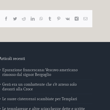
Facebook
Twitter
Reddit
LinkedIn
WhatsApp
Tumblr
Pinterest
Vk
Xing
Email
Articoli recenti
Epurazione francescana: Vescovo americano
rimosso dal signor Bergoglio
Gesù era un combattente che s’è arreso solo
davanti alla Croce
Le suore cistercensi scambiate per Templari
Le templaresse e altre sciocchezze dette e scritte