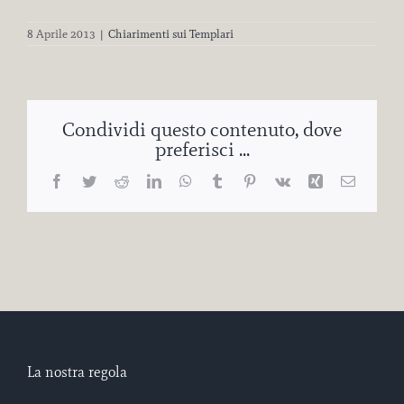
8 Aprile 2013
|
Chiarimenti sui Templari
Condividi questo contenuto, dove
preferisci ...
Facebook
Twitter
Reddit
LinkedIn
WhatsApp
Tumblr
Pinterest
Vk
Xing
Email
La nostra regola