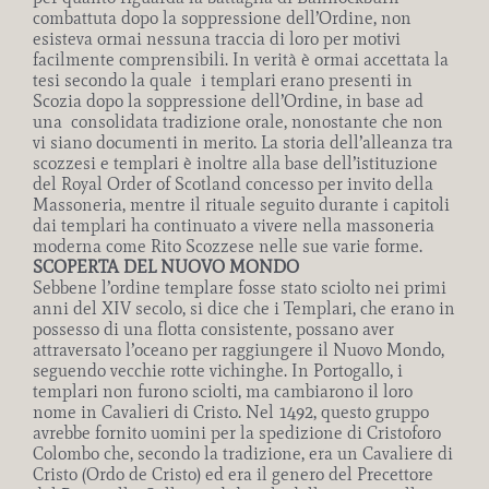
combattuta dopo la soppressione dell’Ordine, non
esisteva ormai nessuna traccia di loro per motivi
facilmente comprensibili. In verità è ormai accettata la
tesi secondo la quale i templari erano presenti in
Scozia dopo la soppressione dell’Ordine, in base ad
una consolidata tradizione orale, nonostante che non
vi siano documenti in merito. La storia dell’alleanza tra
scozzesi e templari è inoltre alla base dell’istituzione
del Royal Order of Scotland concesso per invito della
Massoneria, mentre il rituale seguito durante i capitoli
dai templari ha continuato a vivere nella massoneria
moderna come Rito Scozzese nelle sue varie forme.
SCOPERTA DEL NUOVO MONDO
Sebbene l’ordine templare fosse stato sciolto nei primi
anni del XIV secolo, si dice che i Templari, che erano in
possesso di una flotta consistente, possano aver
attraversato l’oceano per raggiungere il Nuovo Mondo,
seguendo vecchie rotte vichinghe. In Portogallo, i
templari non furono sciolti, ma cambiarono il loro
nome in Cavalieri di Cristo. Nel 1492, questo gruppo
avrebbe fornito uomini per la spedizione di Cristoforo
Colombo che, secondo la tradizione, era un Cavaliere di
Cristo (Ordo de Cristo) ed era il genero del Precettore