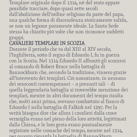
Templare originale dopo il 1314, né del resto appare
possibile tracciare, dopo quasi sette secoli
dall’abolizione dell’ordine religioso da parte del papa,
una qualche forma di discendenza storicamente valida,
se non un legame puramente ideale. La Santa Sede
stessa ha chiarito più volte che non riconosce suddetti
gruppi.
CAVALIERI TEMPLARI IN SCOZIA
Durante il periodo che va dal XIII al XIV secolo,
l’Inghilterra, sotto il regno di Edoardo I, fu in guerra
con la Scozia. Nel 1314 Edoardo II affrontò gli scozzesi
al comando di Robert Bruce nella battaglia di
Bannockburn che, secondo la tradizione, vinsero grazie
all’intervento dei templari. Ciò nonostante, in nessuno
dei resoconti contemporanei – o presunti tali – di
quella leggendaria battaglia si troverebbe menzione dei
templari, mentre in altri documenti del tempo risulta
che, molti anni prima, avevano combattuto al fianco di
Edoardo I nella battaglia di Falkirk nel 1297. Per la
verità bisogna dire che allora i cavalieri dalla croce
vermiglia erano nel pieno della loro attività, legittimati
dalla Chiesa, e le loro gesta erano puntualmente
registrate nelle cronache del tempo, mentre nel 1314,
per quanto riguarda la battaglia di Bannockburn