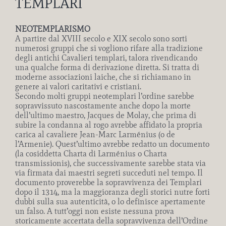
TEMPLARI
NEOTEMPLARISMO
A partire dal XVIII secolo e XIX secolo sono sorti
numerosi gruppi che si vogliono rifare alla tradizione
degli antichi Cavalieri templari, talora rivendicando
una qualche forma di derivazione diretta. Si tratta di
moderne associazioni laiche, che si richiamano in
genere ai valori caritativi e cristiani.
Secondo molti gruppi neotemplari l’ordine sarebbe
sopravvissuto nascostamente anche dopo la morte
dell’ultimo maestro, Jacques de Molay, che prima di
subire la condanna al rogo avrebbe affidato la propria
carica al cavaliere Jean-Marc Larménius (o de
l’Armenie). Quest’ultimo avrebbe redatto un documento
(la cosiddetta Charta di Larménius o Charta
transmissionis), che successivamente sarebbe stata via
via firmata dai maestri segreti succeduti nel tempo. Il
documento proverebbe la sopravvivenza dei Templari
dopo il 1314, ma la maggioranza degli storici nutre forti
dubbi sulla sua autenticità, o lo definisce apertamente
un falso. A tutt’oggi non esiste nessuna prova
storicamente accertata della sopravvivenza dell’Ordine