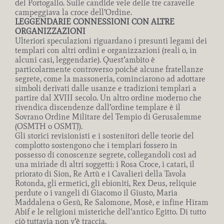
del Portogallo. Sulle candide vele delle tre caravelle
campeggiava la croce dell’Ordine.
LEGGENDARIE CONNESSIONI CON ALTRE
ORGANIZZAZIONI
Ulteriori speculazioni riguardano i presunti legami dei
templari con altri ordini e organizzazioni (reali o, in
alcuni casi, leggendarie). Quest’ambito è
particolarmente controverso poiché alcune fratellanze
segrete, come la massoneria, cominciarono ad adottare
simboli derivati dalle usanze e tradizioni templari a
partire dal XVIII secolo. Un altro ordine moderno che
rivendica discendenze dall’ordine templare è il
Sovrano Ordine Militare del Tempio di Gerusalemme
(OSMTH o OSMTJ).
Gli storici revisionisti e i sostenitori delle teorie del
complotto sostengono che i templari fossero in
possesso di conoscenze segrete, collegandoli così ad
una miriade di altri soggetti: i Rosa Croce, i catari, il
priorato di Sion, Re Artù e i Cavalieri della Tavola
Rotonda, gli ermetici, gli ebioniti, Rex Deus, reliquie
perdute o i vangeli di Giacomo il Giusto, Maria
Maddalena o Gesù, Re Salomone, Mosè, e infine Hiram
Abif e le religioni misteriche dell’antico Egitto. Di tutto
ciò tuttavia non v’è traccia.