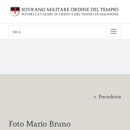
Salta
al
contenuto
Vai a...
Precedente
Foto Mario Bruno