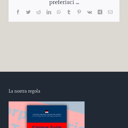
preferisci ...
Facebook
Twitter
Reddit
LinkedIn
WhatsApp
Tumblr
Pinterest
Vk
Xing
Email
La nostra regola