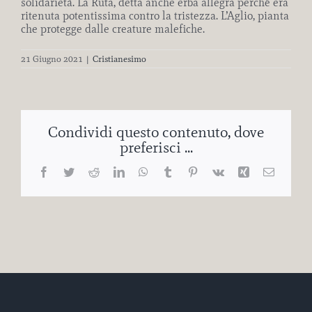
solidarietà. La Ruta, detta anche erba allegra perché era
ritenuta potentissima contro la tristezza. L’Aglio, pianta
che protegge dalle creature malefiche.
21 Giugno 2021
|
Cristianesimo
Condividi questo contenuto, dove
preferisci ...
Facebook
Twitter
Reddit
LinkedIn
WhatsApp
Tumblr
Pinterest
Vk
Xing
Email