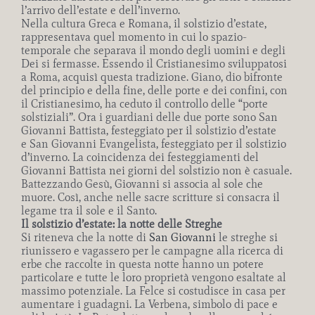
l’arrivo dell’estate e dell’inverno.
Nella cultura Greca e Romana, il solstizio d’estate,
rappresentava quel momento in cui lo spazio-
temporale che separava il mondo degli uomini e degli
Dei si fermasse. Essendo il Cristianesimo sviluppatosi
a Roma, acquisì questa tradizione. Giano, dio bifronte
del principio e della fine, delle porte e dei confini, con
il Cristianesimo, ha ceduto il controllo delle “porte
solstiziali”. Ora i guardiani delle due porte sono San
Giovanni Battista, festeggiato per il solstizio d’estate
e San Giovanni Evangelista, festeggiato per il solstizio
d’inverno. La coincidenza dei festeggiamenti del
Giovanni Battista nei giorni del solstizio non è casuale.
Battezzando Gesù, Giovanni si associa al sole che
muore. Così, anche nelle sacre scritture si consacra il
legame tra il sole e il Santo.
Il solstizio d’estate: la notte delle Streghe
Si riteneva che la notte di
San Giovanni
le streghe si
riunissero e vagassero per le campagne alla ricerca di
erbe che raccolte in questa notte hanno un potere
particolare e tutte le loro proprietà vengono esaltate al
massimo potenziale. La Felce si costudisce in casa per
aumentare i guadagni. La Verbena, simbolo di pace e