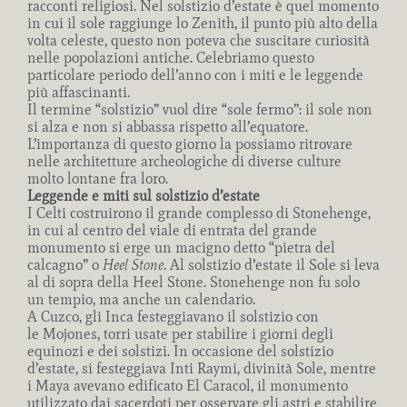
racconti religiosi. Nel solstizio d’estate è quel momento
in cui il sole raggiunge lo Zenith, il punto più alto della
volta celeste, questo non poteva che suscitare curiosità
nelle popolazioni antiche. Celebriamo questo
particolare periodo dell’anno con i miti e le leggende
più affascinanti.
Il termine “solstizio” vuol dire “sole fermo”: il sole non
si alza e non si abbassa rispetto all’equatore.
L’importanza di questo giorno la possiamo ritrovare
nelle architetture archeologiche di diverse culture
molto lontane fra loro.
Leggende e miti sul solstizio d’estate
I Celti costruirono il grande complesso di Stonehenge,
in cui al centro del viale di entrata del grande
monumento si erge un macigno detto “pietra del
calcagno” o
Heel Stone
. Al solstizio d’estate il Sole si leva
al di sopra della Heel Stone. Stonehenge non fu solo
un tempio, ma anche un calendario.
A Cuzco, gli Inca festeggiavano il solstizio con
le Mojones, torri usate per stabilire i giorni degli
equinozi e dei solstizi. In occasione del solstizio
d’estate, si festeggiava Inti Raymi, divinità Sole, mentre
i Maya avevano edificato El Caracol, il monumento
utilizzato dai sacerdoti per osservare gli astri e stabilire