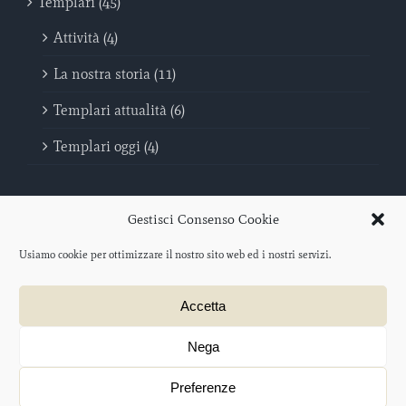
Templari (45)
Attività (4)
La nostra storia (11)
Templari attualità (6)
Templari oggi (4)
Gestisci Consenso Cookie
Usiamo cookie per ottimizzare il nostro sito web ed i nostri servizi.
Sovrano Militare Ordine Del Tempio - Poveri Cavalieri di Cristo e del
Accetta
Tempio di Salomone | C.F. 96046440069
Protocollo iscrizione O.N.L.U.S. 2012/047477 – data di iscrizione: 21
agosto 2012
Nega
Progetto web a cura di
salotto creativo
ACCESSO
Preferenze