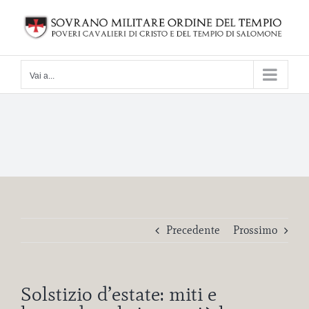
Salta
al
contenuto
Vai a...
Precedente
Prossimo
Solstizio d’estate: miti e