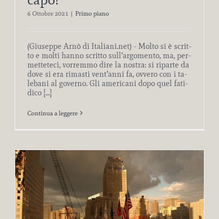
6 Ottobre 2021
|
Primo piano
(Giuseppe Arnò di Italiani.net) - Mol­to si è scrit­
to e mol­ti han­no scrit­to sul­l’ar­go­men­to, ma, per­
met­te­te­ci, vor­rem­mo dire la no­stra: si ri­par­te da
dove si era ri­ma­sti ven­t’an­ni fa, ov­ve­ro con i ta­
le­ba­ni al go­ver­no. Gli ame­ri­ca­ni dopo quel fa­ti­
di­co [...]
Continua a leggere