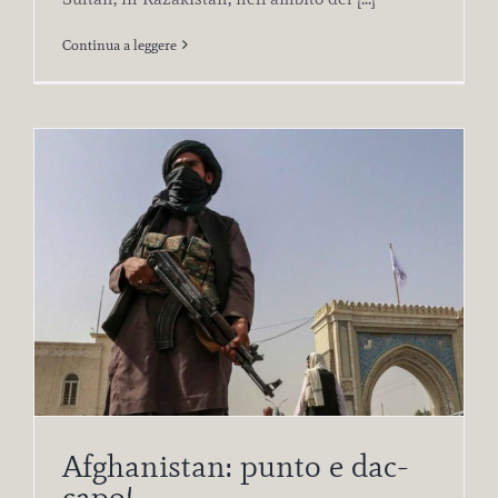
Continua a leggere
Af­gha­ni­stan: pun­to e dac­
ca­po!